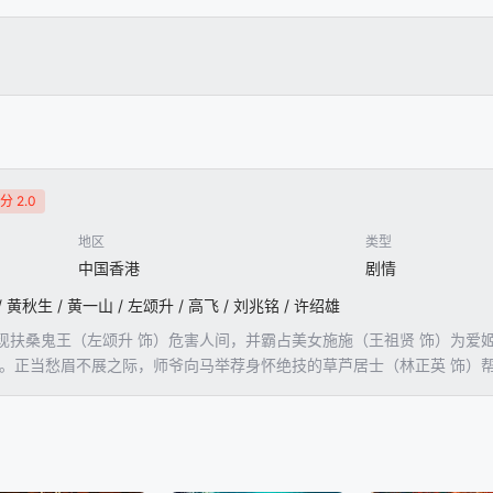
分 2.0
地区
类型
中国香港
剧情
/ 黄秋生 / 黄一山 / 左颂升 / 高飞 / 刘兆铭 / 许绍雄
现扶桑鬼王（左颂升 饰）危害人间，并霸占美女施施（王祖贤 饰）为爱
王。正当愁眉不展之际，师爷向马举荐身怀绝技的草芦居士（林正英 饰）
其化为金甲武士与徒弟（黄一山 饰）担任自己的左右护卫。师徒三人与
师徒三人各自遭遇不同的蹊跷趣事。偶然机会，草芦居士发现酷似施施的女医