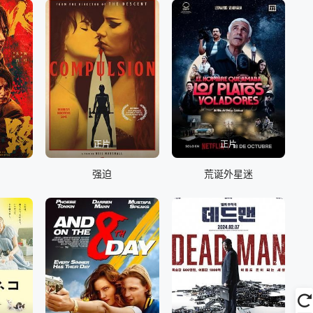
正片
正片
强迫
荒诞外星迷