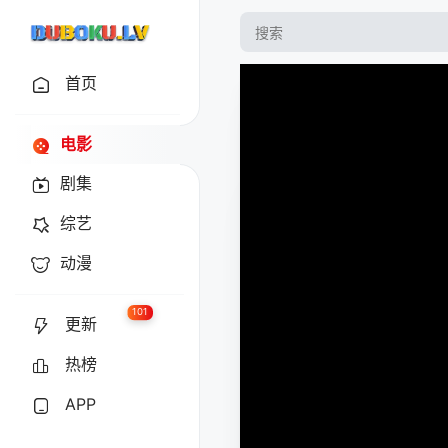
首页
电影
剧集
综艺
动漫
101
更新
热榜
APP