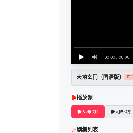
天地玄门（国语版）
正
播放源
大陆0线
大陆5线
1
1
剧集列表