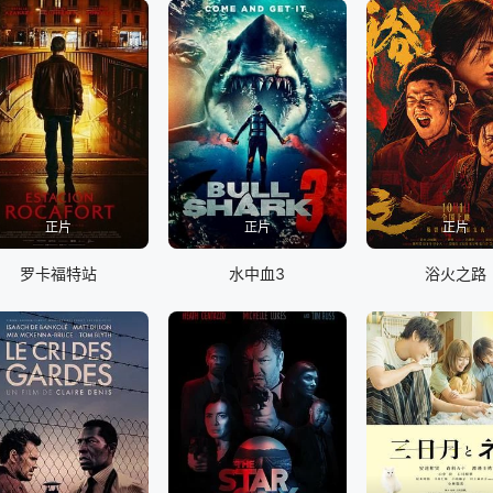
正片
正片
正片
罗卡福特站
水中血3
浴火之路