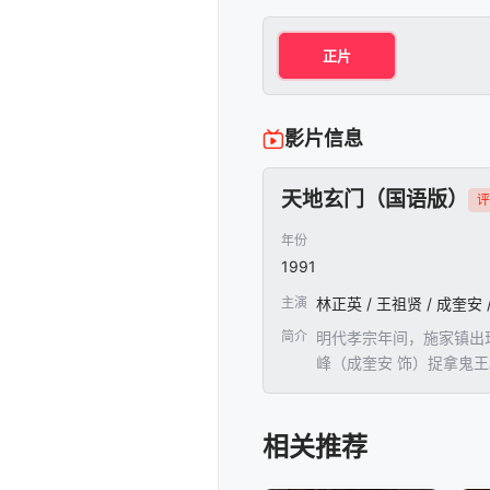
正片
影片信息
天地玄门（国语版）
评
年份
1991
主演
林正英 / 王祖贤 / 成奎安 
简介
明代孝宗年间，施家镇出
峰（成奎安 饰）捉拿鬼
士设计令马尚峰假死，使
空，来至现代。在这里，
相关推荐