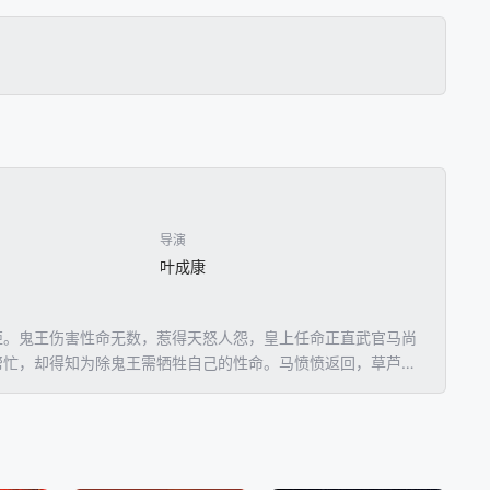
导演
叶成康
姬。鬼王伤害性命无数，惹得天怒人怨，皇上任命正直武官马尚
帮忙，却得知为除鬼王需牺牲自己的性命。马愤愤返回，草芦居
鬼王展开艰苦鏖战，却由此导致天地玄门大开，正邪双方穿越时
生Gigi。绵延数百年的正邪大战将再次展开……