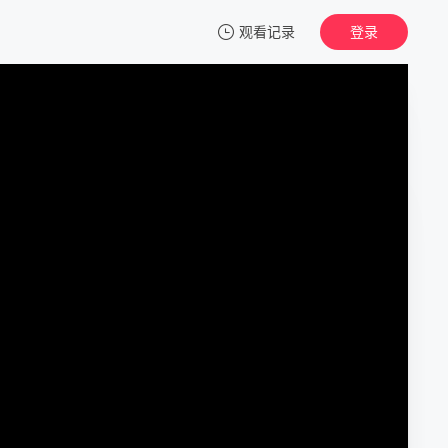
观看记录
登录
我的观影记录
天地玄门（国语版）
正片
清空