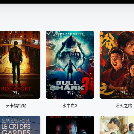
正片
正片
正片
罗卡福特站
水中血3
浴火之路