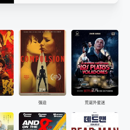
正片
正片
强迫
荒诞外星迷