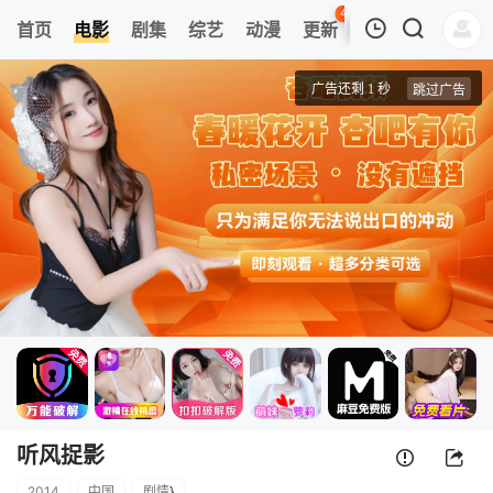
44
首页
电影
剧集
综艺
动漫
更新
热榜
APP
我的观影记录
听风捉影
正片
清空
听风捉影
2014
中国
剧情
}