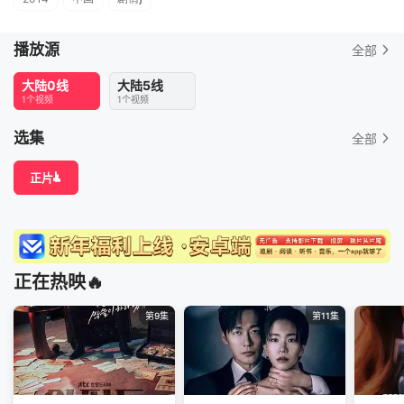
播放源
全部
大陆0线
大陆5线
1个视频
1个视频
选集
全部
正片
正在热映🔥
第9集
第11集