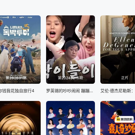
第260801期
第20240216期
正片
你钱我花独自旅行4
罗英锡的吵吵闹闹 蹦蹦地球游戏厅篇