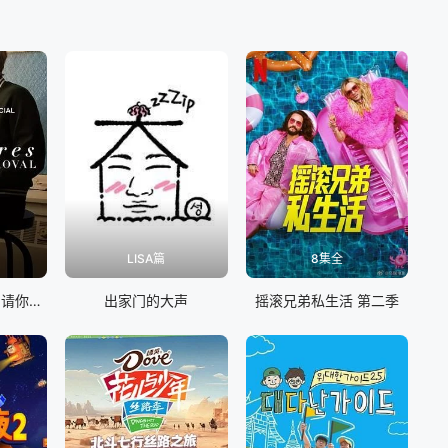
LISA篇
8集全
艾伦·德杰尼勒斯：请你许可
出家门的大声
摇滚兄弟私生活 第二季