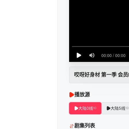
哎呀好身材 第一季 会员P
播放源
大陆0线
大陆5线
10
10
剧集列表