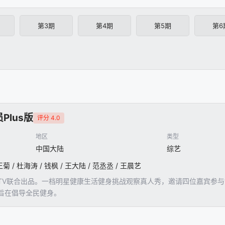
第3期
第4期
第5期
第6
Plus版
评分 4.0
地区
类型
中国大陆
综艺
王菊 / 杜海涛 / 钱枫 / 王大陆 / 范丞丞 / 王晨艺
TV联合出品。一档明星健康生活健身挑战观察真人秀，邀请四位嘉宾参与
旨在倡导全民健身。