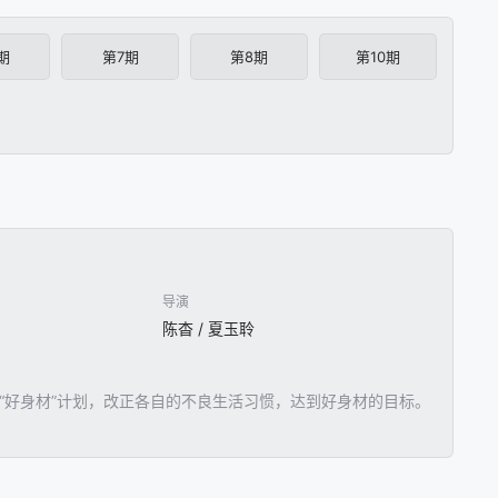
期
第7期
第8期
第10期
导演
陈杳 / 夏玉聆
“好身材”计划，改正各自的不良生活习惯，达到好身材的目标。