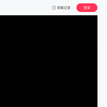
观看记录
登录
我的观影记录
哎呀好身材 第一季 会员Plus版
第1期
清空