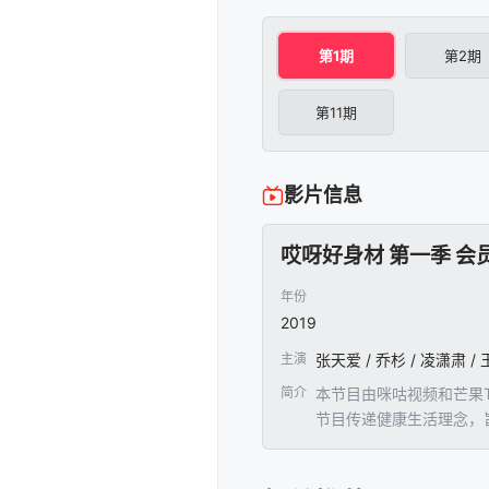
第1期
第2期
第11期
影片信息
哎呀好身材 第一季 会员
年份
2019
主演
张天爱 / 乔杉 / 凌潇肃 / 
简介
本节目由咪咕视频和芒果
节目传递健康生活理念，