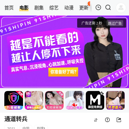
30
首页
电影
剧集
综艺
动漫
更新
热榜
APP
我的观影记录
通道转兵
正片
清空
通道转兵
2011
中国
剧情
}