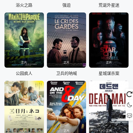
浴火之路
强迫
荒诞外星迷
正片
正片
正片
公园疯人
卫兵的呐喊
星城谋杀案
正片
正片
正片