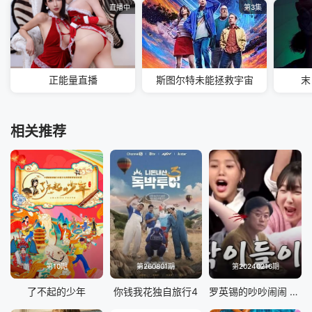
直播中
第3集
正能量直播
斯图尔特未能拯救宇宙
末
相关推荐
第10期
第260801期
第20240216期
了不起的少年
你钱我花独自旅行4
罗英锡的吵吵闹闹 蹦蹦地球游戏厅篇