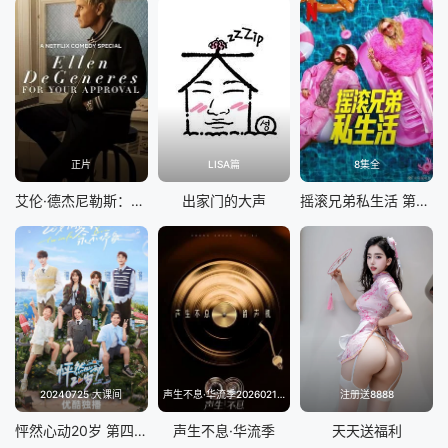
正片
LISA篇
8集全
艾伦·德杰尼勒斯：请你许可
出家门的大声
摇滚兄弟私生活 第二季
20240725 大课间
声生不息·华流季20260214(典藏版)
注册送8888
怦然心动20岁 第四季
声生不息·华流季
天天送福利