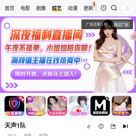
96
首页
电影
剧集
综艺
动漫
更新
热榜
APP
我的观影记录
天声1队
第20120330期
清空
天声1队
2012
中国
综艺
}