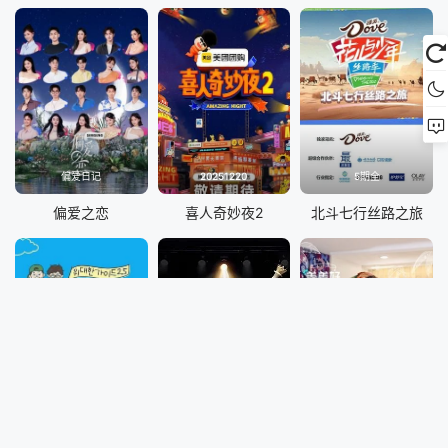
偏爱日记
20251220
5期全
偏爱之恋
喜人奇妙夜2
北斗七行丝路之旅
9期全
第12期加更
12期全
伟大的导游2.5
开播吧！短剧季
姜姜好第二季