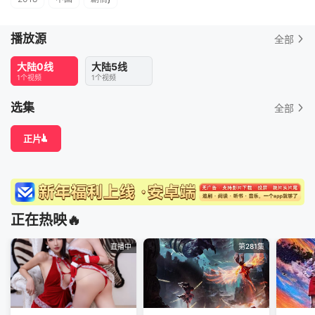
播放源
全部
大陆0线
大陆5线
1个视频
1个视频
选集
全部
正片
正在热映🔥
直播中
第281集