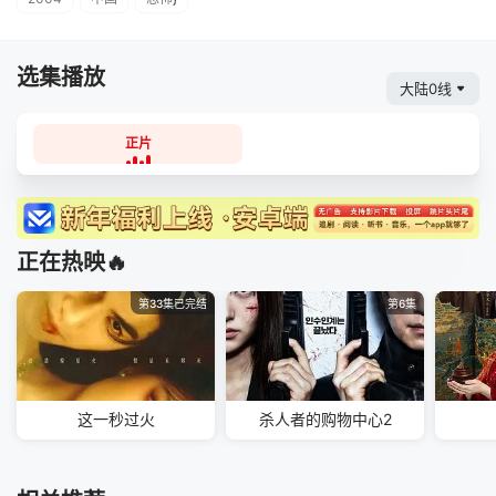
选集播放
大陆0线
正片
正在热映🔥
第33集已完结
第6集
这一秒过火
杀人者的购物中心2