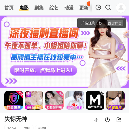
116
首页
电影
剧集
综艺
动漫
更新
热榜
APP
我的观影记录
失惊无神
正片
清空
失惊无神
2004
中国
恐怖
}