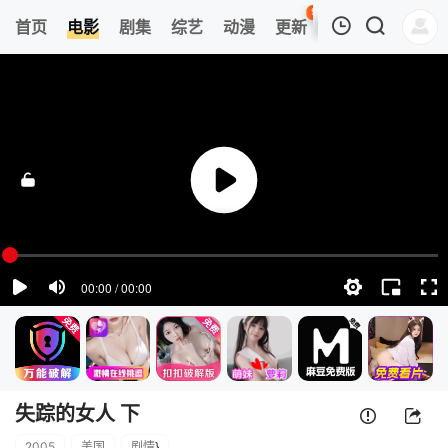
96
首页
电影
剧集
综艺
动漫
更新
热榜
APP
我的观影记录
失踪的女人 下
正片
清空
失踪的女人 下
2005
美国
剧情
}