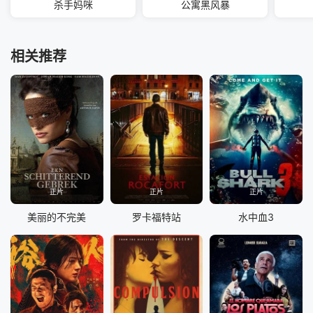
杀手妈咪
公寓黑风暴
相关推荐
正片
正片
正片
美丽的不完美
罗卡福特站
水中血3