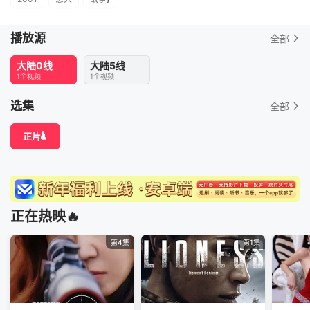
播放源
全部
大陆0线
大陆5线
1个视频
1个视频
选集
全部
正片
正在热映🔥
第4集
第1集