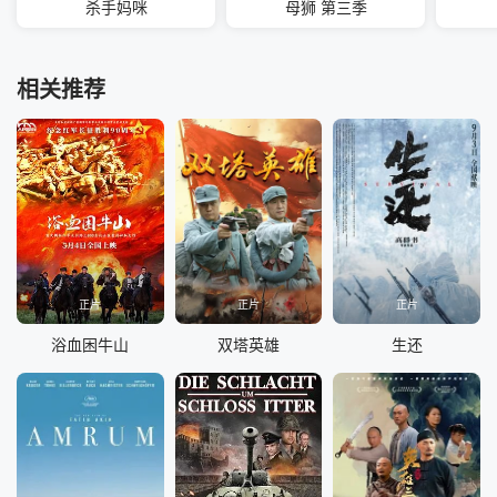
杀手妈咪
母狮 第三季
相关推荐
正片
正片
正片
浴血困牛山
双塔英雄
生还