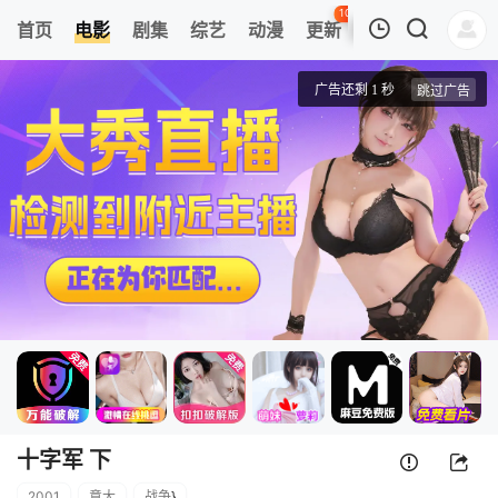
108
首页
电影
剧集
综艺
动漫
更新
热榜
APP
我的观影记录
十字军 下
正片
清空
十字军 下
2001
意大
战争
}