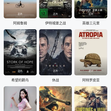
正片
正片
正片
阿姆鲁姆
伊特城堡之战
英雄三元里
正片
正片
正片
希望的鹳鸟
休战
阿特罗皮亚