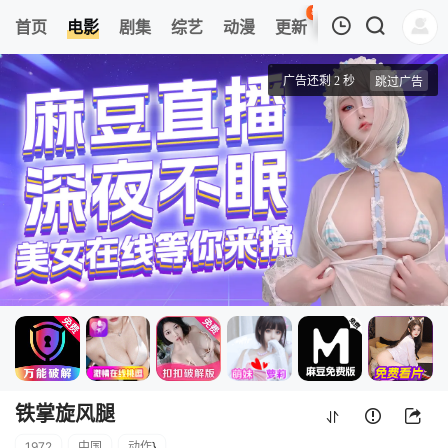
87
首页
电影
剧集
综艺
动漫
更新
热榜
APP
我的观影记录
铁掌旋风腿
正片
清空
铁掌旋风腿
1972
中国
动作
}