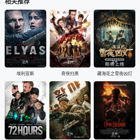
相关推荐
正片
正片
正片
埃利亚斯
奇侠扫黑
藏海花之雪夜凶灯
正片
正片
正片