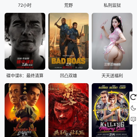
72小时
荒野
私刑监狱
正片
正片
注册送8888
碟中谍8：最终清算
凹凸双雄
天天送福利
正片
正片
正片