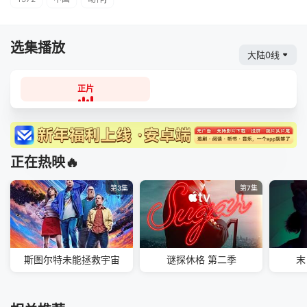
选集播放
大陆0线
正片
正在热映🔥
第3集
第7集
斯图尔特未能拯救宇宙
谜探休格 第二季
末