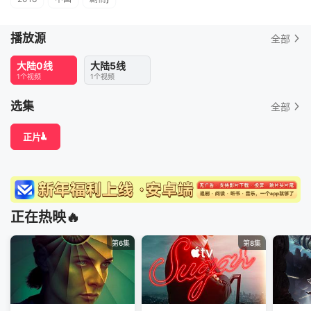
播放源
全部
大陆0线
大陆5线
1个视频
1个视频
选集
全部
正片
正在热映🔥
第6集
第8集