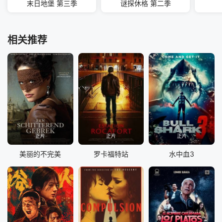
末日地堡 第三季
谜探休格 第二季
相关推荐
正片
正片
正片
美丽的不完美
罗卡福特站
水中血3