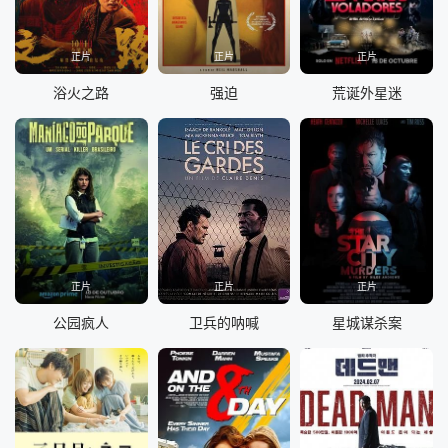
正片
正片
正片
浴火之路
强迫
荒诞外星迷
正片
正片
正片
公园疯人
卫兵的呐喊
星城谋杀案