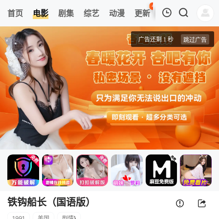
48
首页
电影
剧集
综艺
动漫
更新
热榜
APP
我的观影记录
铁钩船长（国语版）
正片
清空
铁钩船长（国语版）
1991
美国
剧情
}