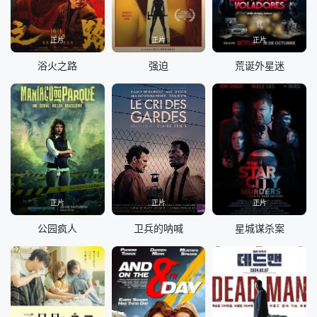
正片
正片
正片
浴火之路
强迫
荒诞外星迷
正片
正片
正片
公园疯人
卫兵的呐喊
星城谋杀案