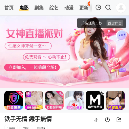
40
首页
电影
剧集
综艺
动漫
更新
热榜
APP
我的观影记录
铁手无情 鐵手無情
正片
清空
铁手无情 鐵手無情
1969
中国
剧情
}