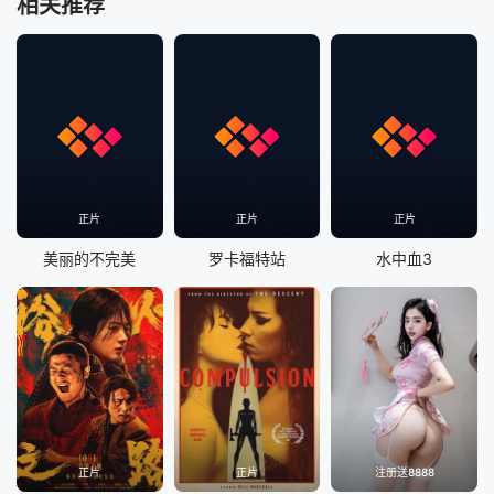
相关推荐
正片
正片
正片
美丽的不完美
罗卡福特站
水中血3
正片
正片
注册送8888