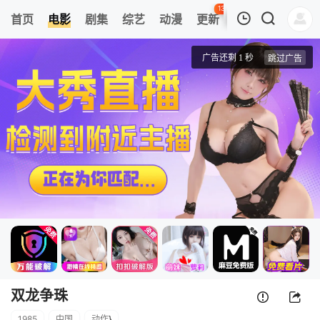
133
首页
电影
剧集
综艺
动漫
更新
热榜
APP
我的观影记录
双龙争珠
正片
清空
双龙争珠
1985
中国
动作
}