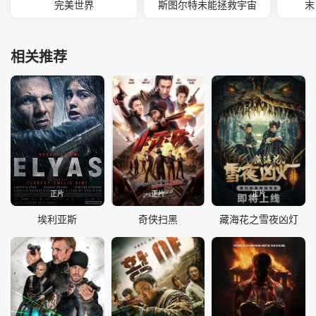
完美世界
斯图尔特未能拯救宇宙
末
相关推荐
正片
正片
正片
埃利亚斯
奇侠扫黑
藏海花之雪夜凶灯