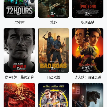
正片
正片
正片
72小时
荒野
私刑监狱
正片
正片
正片
碟中谍8：最终清算
凹凸双雄
功夫梦：融合之道