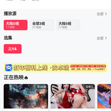
播放源
全部
大陆0线
全球3线
大陆5线
1个视频
2个视频
1个视频
选集
全部
正片
正在热映🔥
第281集
直播中