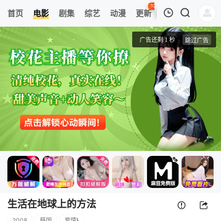
104
首页
电影
剧集
综艺
动漫
更新
热榜
APP
我的观影记录
生活在地球上的方法
正片
清空
生活在地球上的方法
2008
韩国
爱情
}