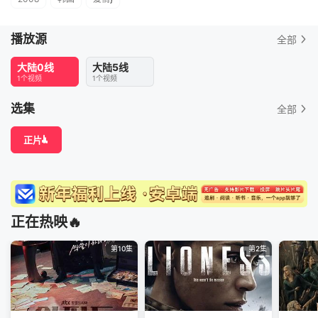
播放源
全部
大陆0线
大陆5线
1个视频
1个视频
选集
全部
正片
正在热映🔥
第10集
第2集