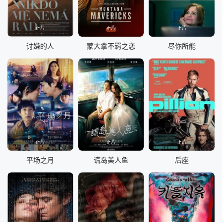
正片
正片
正片
讨嫌的人
蒙大拿不羁之恋
尽你所能
正片
正片
正片
平场之月
谎岛美人鱼
后座