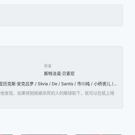
导演
斯特法诺·贝索尼
阿尔维托·阿玛里利亚 / 奥娜·卓别林 / 拉蒂西亚·多瑞拉 / 杰拉丁·卓别林 / 弗朗切斯科·卡尔内卢蒂 / 亚历克斯·安克吕罗 / Silvia / De / Santis / 市川纯 / 小桥贤儿 / 保罗·德·维塔 / Francesco / Martino / Matteo / Danese / Franco / Pistoni / Anna / Cuculo / 洛伦佐·佩德罗蒂
。他发现，如果将刚刚被杀死的人的眼球取下，就可以在纸上得