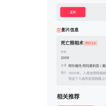
正片
影片信息
死亡照相术
评分 5.6
年份
2009
主演
简介
1600年，人类发明照
到这个人临死前视网膜上留下
相关推荐