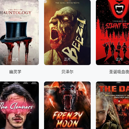
正片
正片
正片
幽灵学
贝泽尔
圣诞吸血