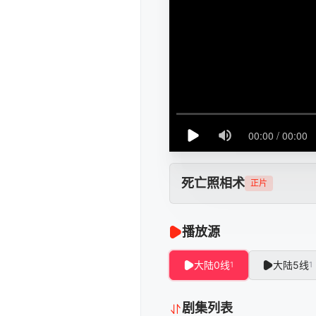
死亡照相术
正片
播放源
大陆0线
大陆5线
1
1
剧集列表