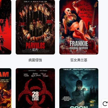
正片
正片
夜
病菌侵蚀
狂女弗兰基