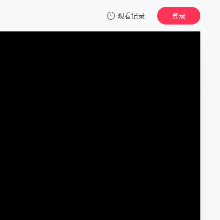
观看记录
登录
我的观影记录
死亡照相术
正片
清空