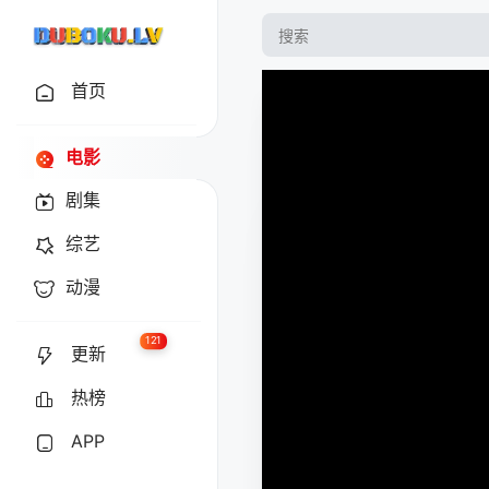
首页
电影
剧集
综艺
动漫
121
更新
热榜
APP