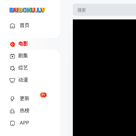
首页
电影
剧集
综艺
动漫
96
更新
热榜
APP