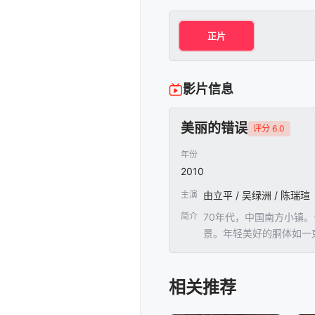
正片
影片信息
美丽的错误
评分 6.0
年份
2010
主演
由立平 / 吴绿洲 / 陈瑞瑄
简介
70年代，中国南方小镇
景。年轻美好的胴体如一
真？大真努力向男朋友证
去。然而就在“疯子”的
相关推荐