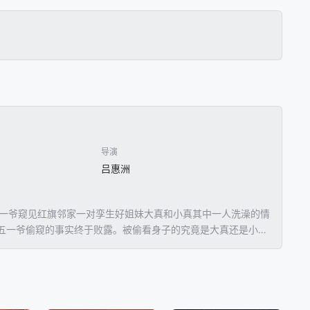
导演
吕惠洲
五一爷窥见红旗邻家一对孪生好姐妹大真和小真其中一人洗澡的情
五一爷偷窥的事实终于败露。被偷看身子的究竟是大真还是小
真破碎了亲情。男朋友接受不了“大真疯了”的事实，最终弃她而
双眼。