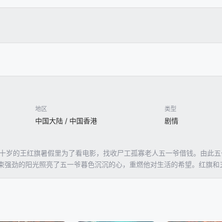
地区
类型
中国大陆 / 中国香港
剧情
。十岁的王红旗暑假里为了看电影，找收尸工孤寡老人五一爷借钱。由此
束强劲的阳光照亮了五一爷暮色沉沉的心，重燃他对生活的希望。红旗和
明自己的清白，反而越抹越黑， 非但没有使男朋友相信自己，更与胞妹小
世界里大真孤身抗争。五一爷去收大真的尸体。在承担罪与错后——戳瞎了