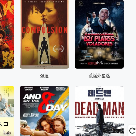
正片
正片
强迫
荒诞外星迷