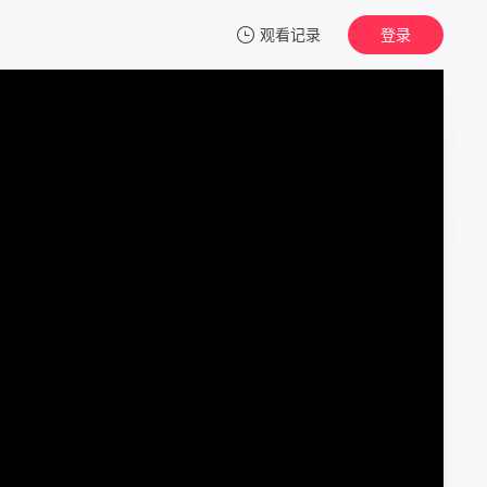
观看记录
登录
我的观影记录
美丽的错误
正片
清空