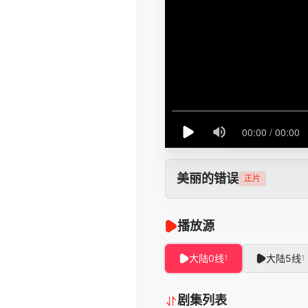
美丽的错误
正片
播放源
大陆0线
大陆5线
1
1
剧集列表