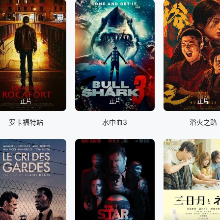
正片
正片
正片
罗卡福特站
水中血3
浴火之路