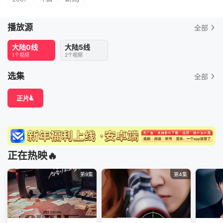
播放源
全部
大陆0线
大陆5线
1个视频
2个视频
选集
全部
正片
正在热映🔥
第9集
第4集