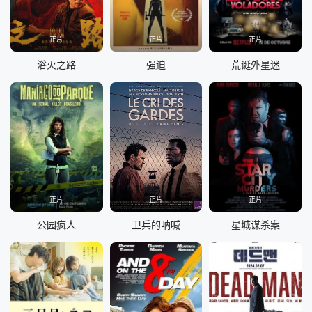
正片
正片
正片
浴火之路
强迫
荒诞外星迷
正片
正片
正片
公园疯人
卫兵的呐喊
星城谋杀案