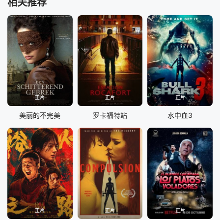
相关推荐
正片
正片
正片
美丽的不完美
罗卡福特站
水中血3
正片
正片
正片