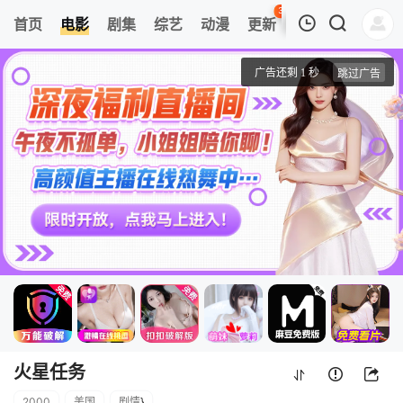
30
首页
电影
剧集
综艺
动漫
更新
热榜
APP
我的观影记录
火星任务
正片
清空
火星任务
2000
美国
剧情
}