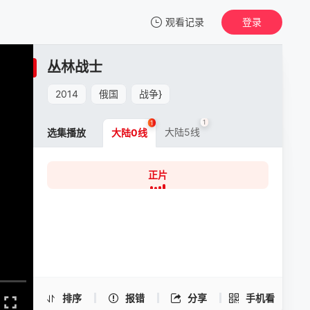
观看记录
登录
我的观影记录
丛林战士
丛林战士
正片
2014
俄国
战争
}
清空
1
1
大陆5线
选集播放
大陆0线
正片
丛林战士 -正片
手机扫一扫继续看
排序
报错
分享
手机看