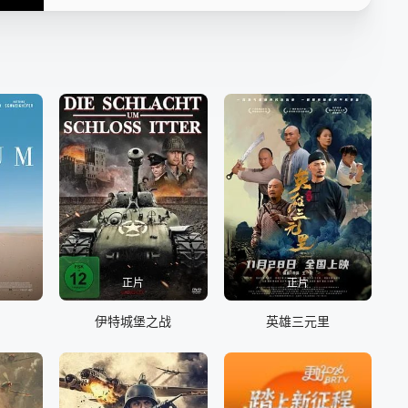
正片
正片
伊特城堡之战
英雄三元里