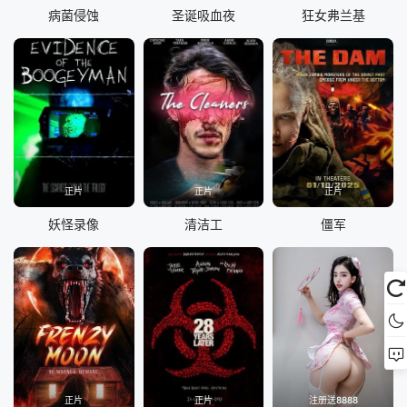
病菌侵蚀
圣诞吸血夜
狂女弗兰基
正片
正片
正片
妖怪录像
清洁工
僵军
正片
正片
注册送8888