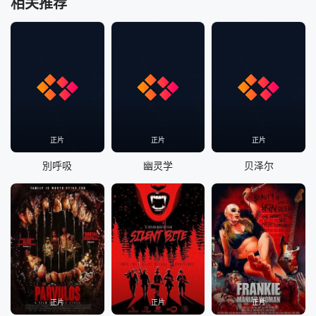
相关推荐
正片
正片
正片
別呼吸
幽灵学
贝泽尔
正片
正片
正片