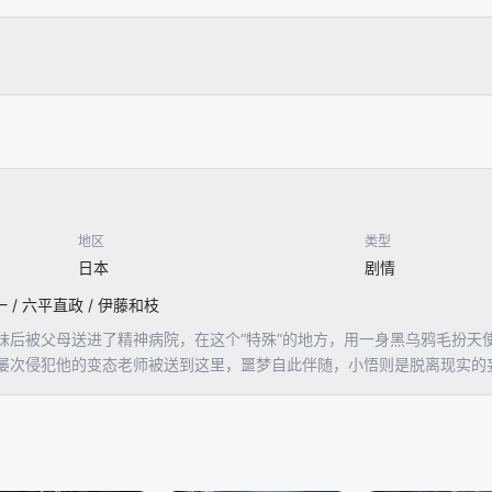
地区
类型
日本
剧情
一 / 六平直政 / 伊藤和枝
妹后被父母送进了精神病院，在这个“特殊”的地方，用一身黑乌鸦毛扮天
屡次侵犯他的变态老师被送到这里，噩梦自此伴随，小悟则是脱离现实的