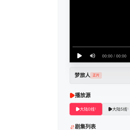
梦旅人
正片
播放源
大陆0线
大陆5线
1
1
剧集列表