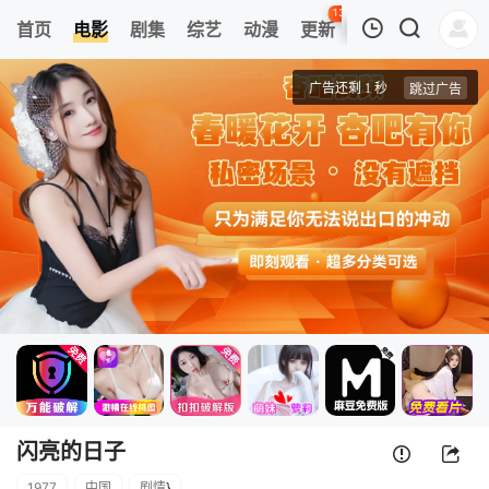
136
首页
电影
剧集
综艺
动漫
更新
热榜
APP
我的观影记录
闪亮的日子
正片
清空
闪亮的日子
1977
中国
剧情
}