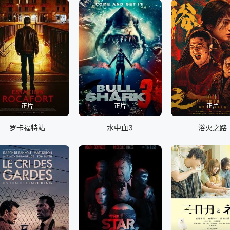
正片
正片
正片
罗卡福特站
水中血3
浴火之路