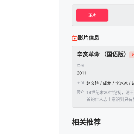
正片
影片信息
辛亥革命 （国语版）
评
年份
2011
主演
赵文瑄 / 成龙 / 李冰冰 / 
简介
19世纪末20世纪初，
首的仁人志士意识到只有
相关推荐