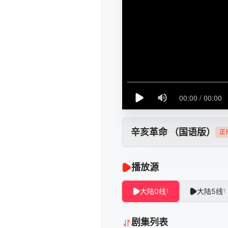
辛亥革命 （国语版）
正
播放源
大陆0线
大陆5线
1
1
剧集列表