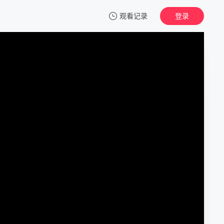
观看记录
登录
我的观影记录
辛亥革命 （国语版）
正片
清空