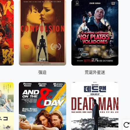
正片
正片
强迫
荒诞外星迷