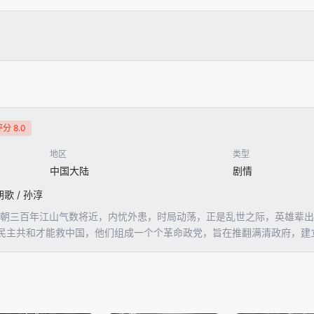
分 8.0
地区
类型
中国大陆
剧情
胡歌 / 孙淳
清王朝三百年江山气数将近，内忧外患，时局动荡，正是乱世之际，英雄辈
民主共和才能救中国，他们组成一个个革命政党，旨在推翻满清政府，建