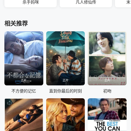
杀手妈咪
凡人修仙传
末
相关推荐
正片
正片
正片
不方便的记忆
直到你最后的时刻
初吻