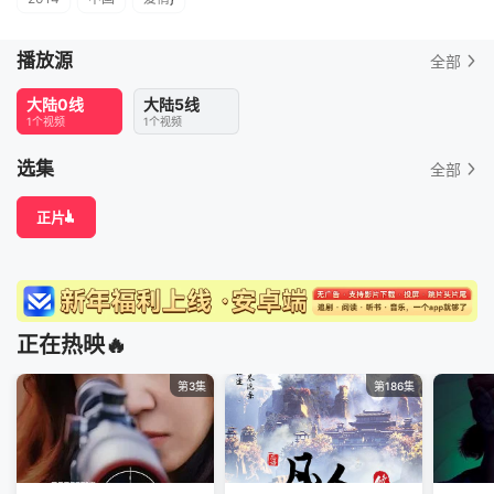
播放源
全部
大陆0线
大陆5线
1个视频
1个视频
选集
全部
正片
正在热映🔥
第3集
第186集