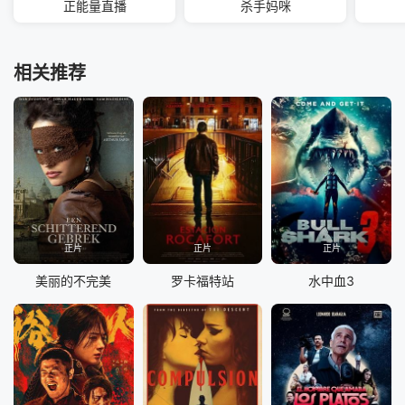
正能量直播
杀手妈咪
相关推荐
正片
正片
正片
美丽的不完美
罗卡福特站
水中血3