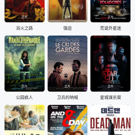
正片
正片
正片
浴火之路
强迫
荒诞外星迷
正片
正片
正片
公园疯人
卫兵的呐喊
星城谋杀案