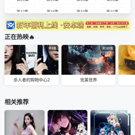
第37集
第38集
第39集
第40集
第41集
第42集
第43集
第44集
第45集
第46集
第47集
第48集
正在热映🔥
第49集
第50集
第51集
第52集
第6集
第281集
第53集
第54集
第55集
第56集
第57集
第58集
第59集
第60集
杀人者的购物中心2
完美世界
第61集
第62集
第63集
第64集
第65集
第66集
第67集
第68集
相关推荐
第69集
第70集
第71集
第72集
第73集
第74集
第75集
第76集
第77集
第78集
第79集
第80集