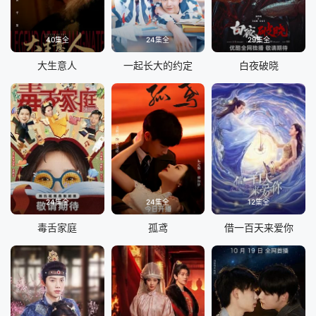
40集全
24集全
29集全
大生意人
一起长大的约定
白夜破晓
24集全
24集全
12集全
毒舌家庭
孤鸢
借一百天来爱你