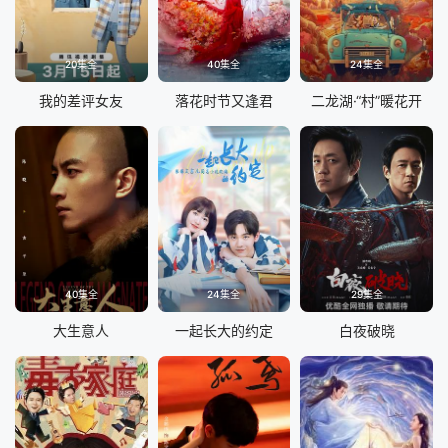
20集全
40集全
24集全
我的差评女友
落花时节又逢君
二龙湖·“村”暖花开
40集全
24集全
29集全
大生意人
一起长大的约定
白夜破晓