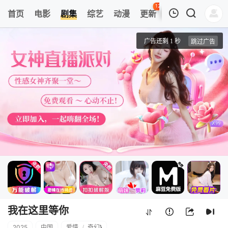
123
首页
电影
剧集
综艺
动漫
更新
热榜
APP
我的观影记录
我在这里等你
1
清空
我在这里等你
2025
中国
爱情
/
奇幻
}