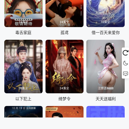
24集全
24集全
12集全
毒舌家庭
孤鸢
借一百天来爱你
26集全
24集全
注册送8888
以下犯上
绮梦令
天天送福利