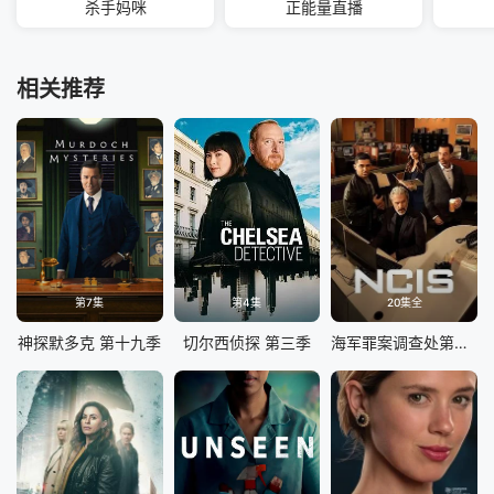
杀手妈咪
正能量直播
相关推荐
第7集
第4集
20集全
神探默多克 第十九季
切尔西侦探 第三季
海军罪案调查处第二十三季