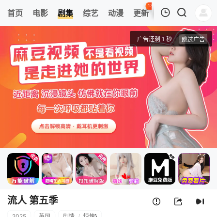
136
首页
电影
剧集
综艺
动漫
更新
热榜
APP
我的观影记录
流人 第五季
1
清空
流人 第五季
2025
英国
剧情
/
惊悚
}