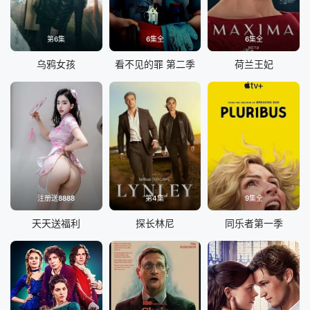
第6集
6集全
6集全
乌鸦女孩
看不见的罪 第二季
荷兰王妃
注册送8888
第4集
9集全
天天送福利
探长林尼
同乐者第一季