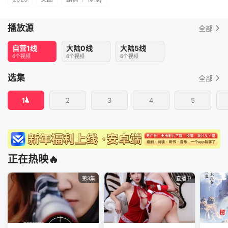
播放源
全部
自营1线
大陆0线
大陆5线
6个视频
6个视频
6个视频
选集
全部
1
2
3
4
5
正在热映🔥
第3集
直播中