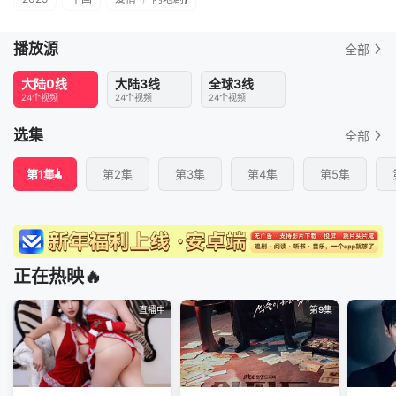
播放源
全部
大陆0线
大陆3线
全球3线
24个视频
24个视频
24个视频
选集
全部
第1集
第2集
第3集
第4集
第5集
正在热映🔥
直播中
第9集