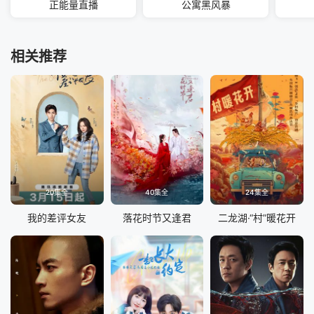
正能量直播
公寓黑风暴
相关推荐
20集全
40集全
24集全
我的差评女友
落花时节又逢君
二龙湖·“村”暖花开