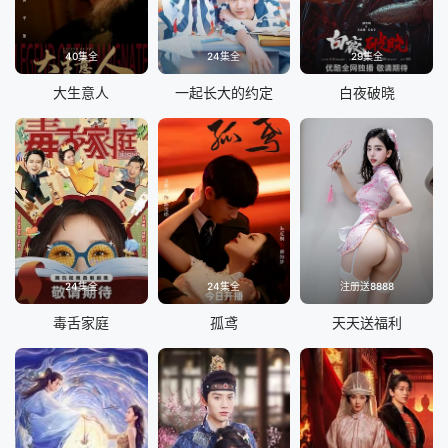
40集全
24集全
29集全
大生意人
一起长大的约定
白夜破晓
24集全
24集全
注册送8888
毒舌家庭
孤鸢
天天送福利