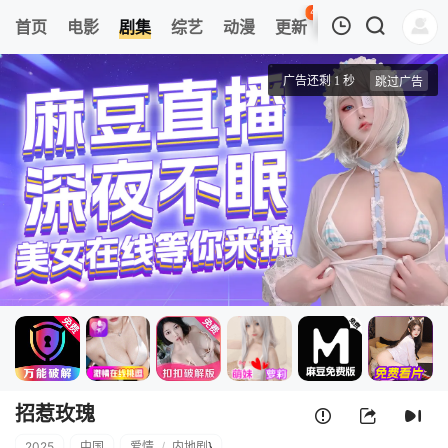
45
首页
电影
剧集
综艺
动漫
更新
热榜
APP
我的观影记录
招惹玫瑰
第1集
清空
招惹玫瑰
2025
中国
爱情
/
内地剧
}