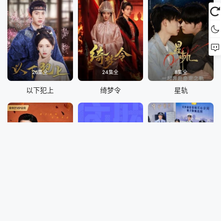
26集全
24集全
8集全
以下犯上
绮梦令
星轨
24集全
16集全
10集全
暗影侦探
他为什么依然单身
守护解放西6