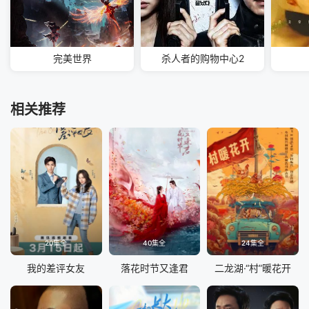
完美世界
杀人者的购物中心2
相关推荐
20集全
40集全
24集全
我的差评女友
落花时节又逢君
二龙湖·“村”暖花开