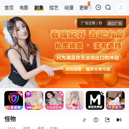
40
首页
电影
剧集
综艺
动漫
更新
热榜
APP
我的观影记录
怪物
1
清空
怪物
2025
中国
悬疑
/
古装
}