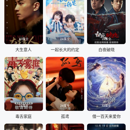
40集全
24集全
29集全
大生意人
一起长大的约定
白夜破晓
24集全
24集全
12集全
毒舌家庭
孤鸢
借一百天来爱你