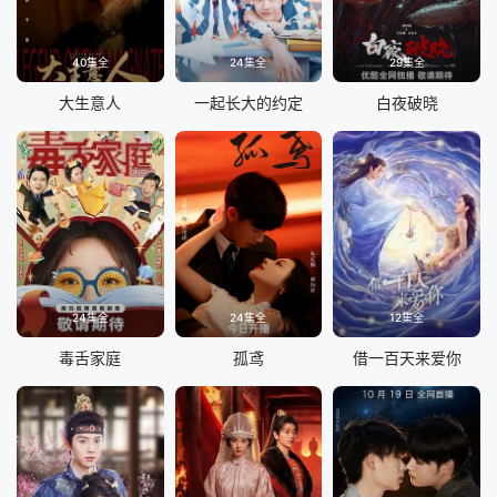
40集全
24集全
29集全
大生意人
一起长大的约定
白夜破晓
24集全
24集全
12集全
毒舌家庭
孤鸢
借一百天来爱你