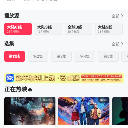
播放源
全部
大陆0线
大陆3线
全球3线
大陆5线
28个视频
15个视频
28个视频
28个视频
选集
全部
第1集
第2集
第3集
第4集
第5集
正在热映🔥
第281集
第3集