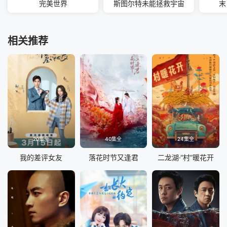
完美世界
斯图尔特未能拯救宇宙
末
相关推荐
20集全
40集全
24集全
我的差评女友
落花时节又逢君
二龙湖·“村”暖花开