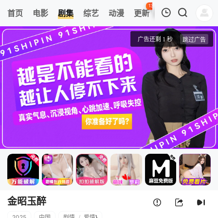
133
首页
电影
剧集
综艺
动漫
更新
热榜
APP
我的观影记录
金昭玉醉
第1集
清空
金昭玉醉
2025
中国
剧情
/
爱情
}