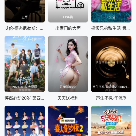
正片
LISA篇
8集全
艾伦·德杰尼勒斯：请你许可
出家门的大声
摇滚兄弟私生活 第二季
20240725 大课间
注册送8888
声生不息·华流季20260214(典藏版)
怦然心动20岁 第四季
天天送福利
声生不息·华流季