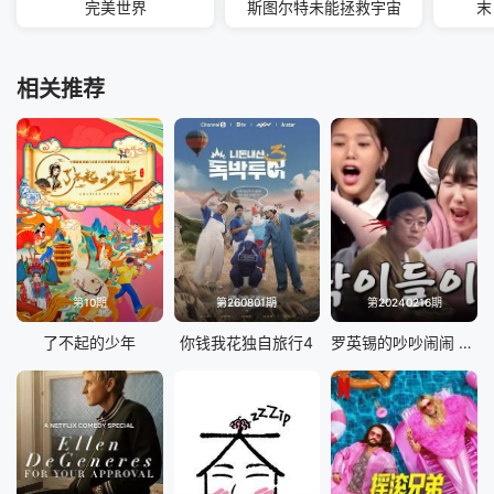
完美世界
斯图尔特未能拯救宇宙
末
相关推荐
第10期
第260801期
第20240216期
了不起的少年
你钱我花独自旅行4
罗英锡的吵吵闹闹 蹦蹦地球游戏厅篇