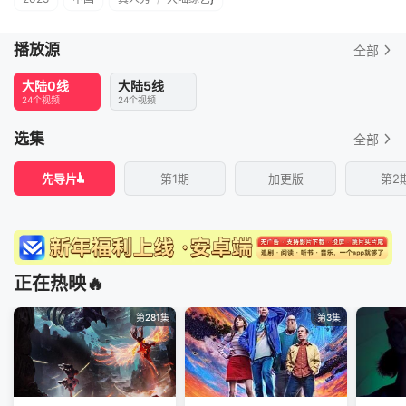
播放源
全部
大陆0线
大陆5线
24个视频
24个视频
选集
全部
先导片
第1期
加更版
第2
正在热映🔥
第281集
第3集