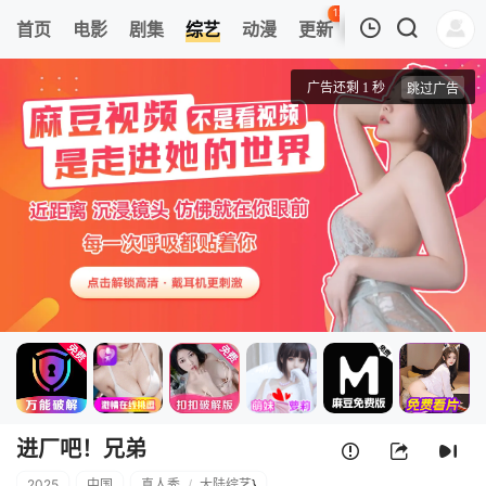
121
首页
电影
剧集
综艺
动漫
更新
热榜
APP
我的观影记录
进厂吧！兄弟
先导片
清空
进厂吧！兄弟
2025
中国
真人秀
/
大陆综艺
}