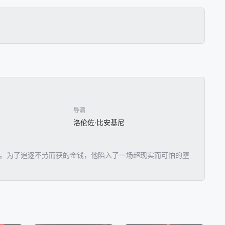
导演
洛伦佐·比安基尼
节。为了追逐不劳而获的金钱，他陷入了一场超现实而可怕的堕