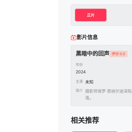
正片
影片信息
黑暗中的回声
评分 0.0
年份
2024
主演
未知
简介
摄影师保罗·里纳尔迪深
落。
相关推荐