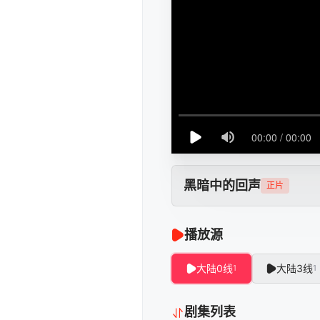
黑暗中的回声
正片
播放源
大陆0线
大陆3线
1
1
剧集列表