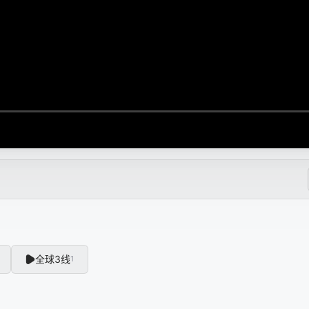
全球3线
1