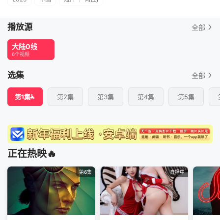
播放源
全部
大陆0线
6个视频
选集
全部
第1集
第2集
第3集
第4集
第5集
正在热映🔥
第6集
直播中