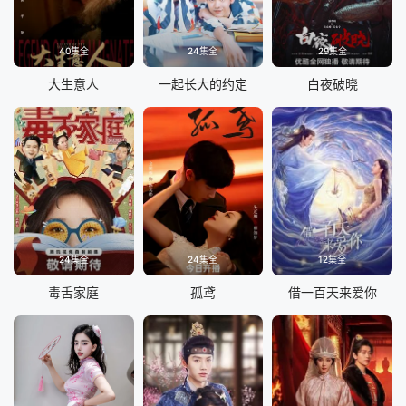
40集全
24集全
29集全
大生意人
一起长大的约定
白夜破晓
24集全
24集全
12集全
毒舌家庭
孤鸢
借一百天来爱你