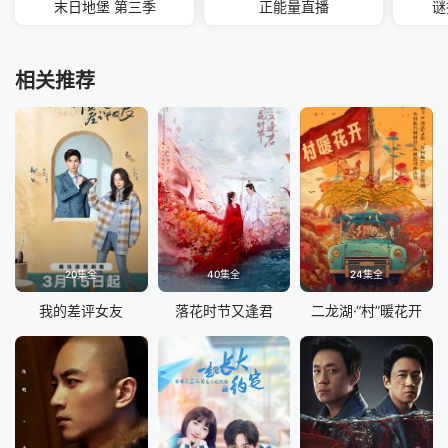
末日地堡 第三季
正能量直播
谜
相关推荐
20集全
40集全
24集全
我的差评女友
落花时节又逢君
二龙湖·“村”暖花开