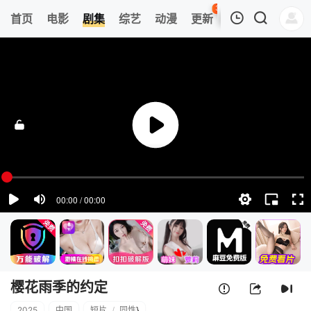
39
首页
电影
剧集
综艺
动漫
更新
热榜
APP
我的观影记录
樱花雨季的约定
第1集
清空
樱花雨季的约定
2025
中国
短片
/
同性
}