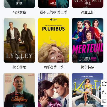
第6集
6集全
6集全
乌鸦女孩
看不见的罪 第二季
荷兰王妃
第4集
9集全
6集全
探长林尼
同乐者第一季
梅尔特伊