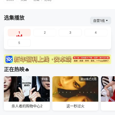
选集播放
自营1线
1
2
3
4
5
正在热映🔥
第6集
第33集已完结
杀人者的购物中心2
这一秒过火