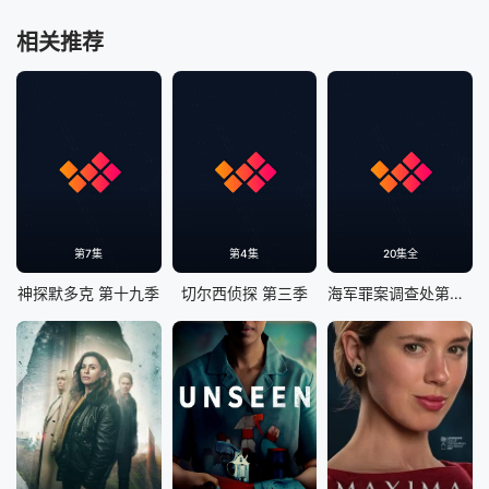
相关推荐
第7集
第4集
20集全
神探默多克 第十九季
切尔西侦探 第三季
海军罪案调查处第二十三季