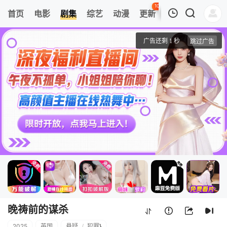
104
首页
电影
剧集
综艺
动漫
更新
热榜
APP
我的观影记录
晚祷前的谋杀
1
清空
晚祷前的谋杀
2025
英国
悬疑
/
犯罪
}