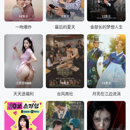
14集全
12集全
12集全
一吻爆炸
最后的夏天
金部长的梦想人生
注册送8888
16集全
14集全
天天送福利
台风商社
月亮在江边流淌