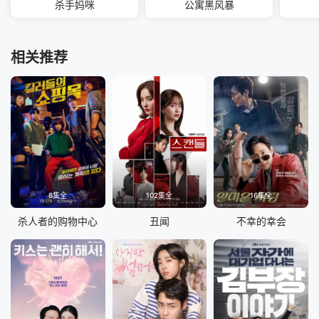
杀手妈咪
公寓黑风暴
相关推荐
8集全
102集全
16集全
杀人者的购物中心
丑闻
不幸的幸会