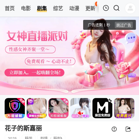
89
首页
电影
剧集
综艺
动漫
更新
热榜
APP
我的观影记录
花子的斯嘉丽
第1集
清空
花子的斯嘉丽
2025
韩国
剧情
/
韩剧
}