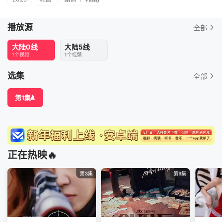
播放源
全部
大陆0线
大陆5线
1个视频
1个视频
选集
全部
第1集
正在热映🔥
第3集
第9集