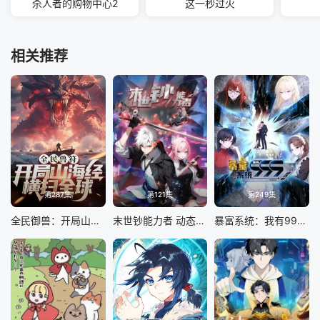
杀人者的购物中心2
这一秒过火
相关推荐
第287集
第121集
第249集
全民御兽：开局山海经，我横扫全球
末世钞能力者 动态漫画
暴富系统：我有999个新马甲 动态漫画