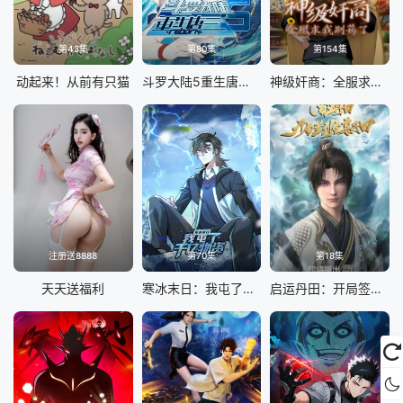
第43集
第80集
第154集
动起来！从前有只猫
斗罗大陆5重生唐三 动态漫画
神级奸商：全服求我别薅了 动态漫画
注册送8888
第70集
第18集
天天送福利
寒冰末日：我屯了千亿物资 动态漫画 第一季
启运丹田：开局签到至尊丹田