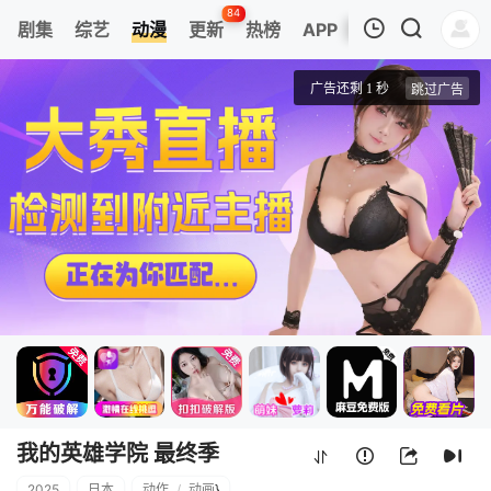
84
剧集
综艺
动漫
更新
热榜
APP
我的观影记录
我的英雄学院 最终季
第1集
清空
我的英雄学院 最终季
2025
日本
动作
/
动画
}