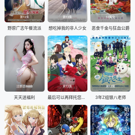
第12集
第13集
12集全
野原广志午餐流派
想吃掉我的非人少女
恶食千金与狂血公爵
注册送8888
第13集
第12集
天天送福利
最后可以再拜托您一件事吗
3年Z组银八老师