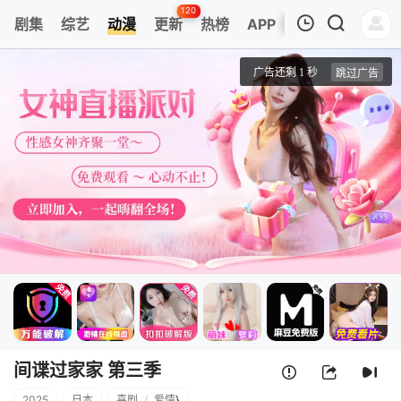
120
剧集
综艺
动漫
更新
热榜
APP
我的观影记录
间谍过家家 第三季
1
清空
间谍过家家 第三季
2025
日本
喜剧
/
爱情
}