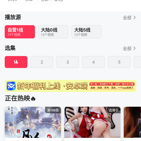
播放源
全部
自营1线
大陆0线
大陆5线
13个视频
13个视频
13个视频
选集
全部
1
2
3
4
5
正在热映🔥
第186集
直播中