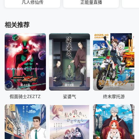
凡人修仙传
正能量直播
相关推荐
第46集
第13集
12集全
假面骑士ZEZTZ
娑婆气
终末摩托游