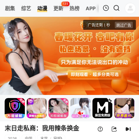
135
剧集
综艺
动漫
更新
热榜
APP
我的观影记录
末日走私商：我用辣条换金砖动态漫画
第1集
清空
末日走私商：我用辣条换金
2026
中国
末世
/
穿越
}