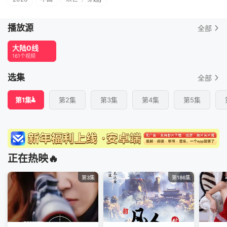
播放源
全部
大陆0线
161个视频
选集
全部
第1集
第2集
第3集
第4集
第5集
正在热映🔥
第3集
第186集