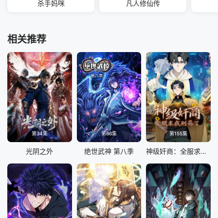
杀手妈咪
凡人修仙传
相关推荐
第34集
第86集
第155集
光阴之外
绝世武神 第八季
神级奸商：全服求我别薅了 动态漫画