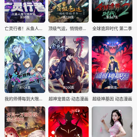
第95集
第128集
第347集
亡灵行者！从鱼人地下城开始 动态漫画
顶级气运，悄悄修练千年 动态漫画
全球诡异时代 第二季
第104集
第200集
第80集
我的师傅每到大限才突破 动态漫画 第一季
超神宠兽店·动态漫画
超级神基因 动态漫画