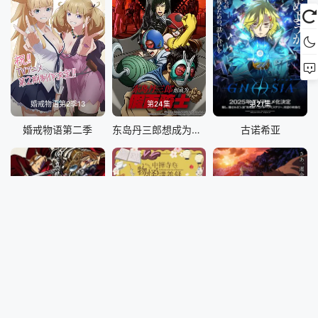
婚戒物语第2季13
第24集
第21集
婚戒物语第二季
东岛丹三郎想成为假面骑士
古诺希亚
第24集
更新至【12】
12集全
真武士传
中禅寺老师的灵怪讲义实录 老师会把谜题全都解开的。
勇者处刑