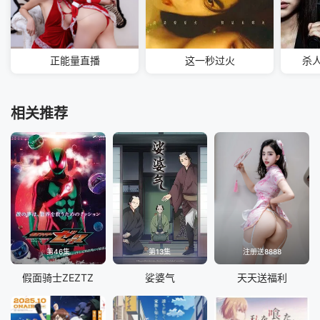
正能量直播
这一秒过火
杀
相关推荐
第46集
第13集
注册送8888
假面骑士ZEZTZ
娑婆气
天天送福利