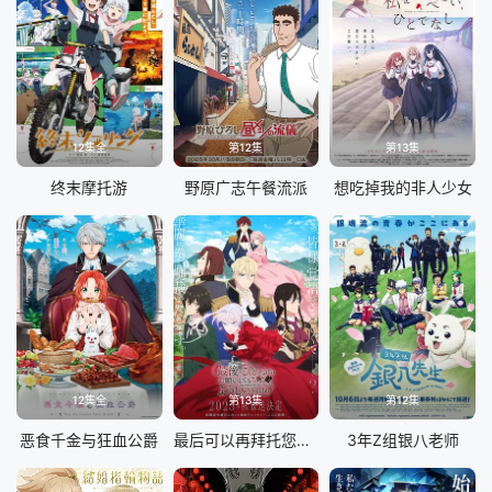
12集全
第12集
第13集
终末摩托游
野原广志午餐流派
想吃掉我的非人少女
12集全
第13集
第12集
恶食千金与狂血公爵
最后可以再拜托您一件事吗
3年Z组银八老师