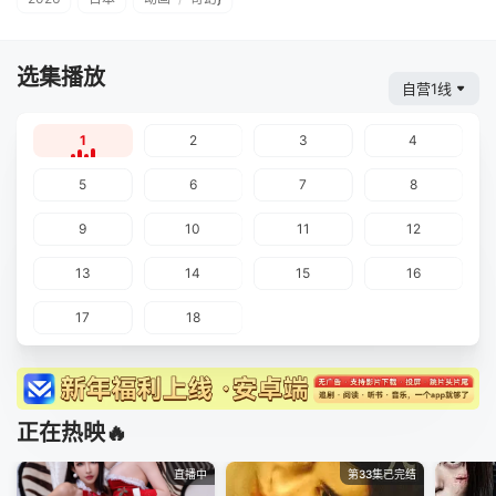
选集播放
自营1线
1
2
3
4
5
6
7
8
9
10
11
12
13
14
15
16
17
18
正在热映🔥
直播中
第33集已完结