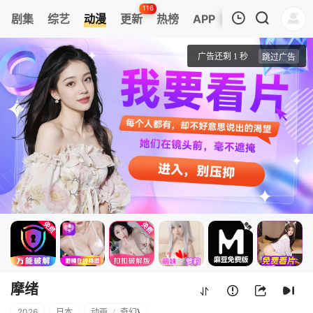
116
剧集
综艺
动漫
更新
热榜
APP
我的观影记录
摩绪
1
清空
摩绪
2026
日本
动画
/
奇幻
}