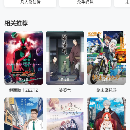
凡人修仙传
杀手妈咪
末
相关推荐
第46集
第13集
12集全
假面骑士ZEZTZ
娑婆气
终末摩托游