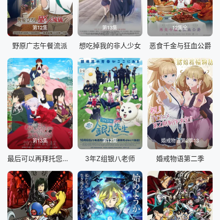
第12集
第13集
12集全
野原广志午餐流派
想吃掉我的非人少女
恶食千金与狂血公爵
第13集
第12集
婚戒物语第2季13
最后可以再拜托您一件事吗
3年Z组银八老师
婚戒物语第二季