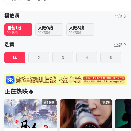
播放源
全部
自营1线
大陆0线
大陆3线
5个视频
18个视频
18个视频
选集
全部
1
2
3
4
5
正在热映🔥
第186集
第2集