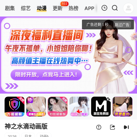
102
剧集
综艺
动漫
更新
热榜
APP
我的观影记录
神之水滴动画版
1
清空
神之水滴动画版
2026
日本
动画
}