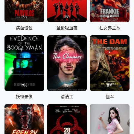
正片
正片
正片
病菌侵蚀
圣诞吸血夜
狂女弗兰基
正片
正片
正片
妖怪录像
清洁工
僵军