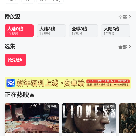
播放源
全部
大陆0线
大陆3线
全球3线
大陆5线
1个视频
1个视频
1个视频
1个视频
选集
全部
抢先版
正在热映🔥
第10集
第2集