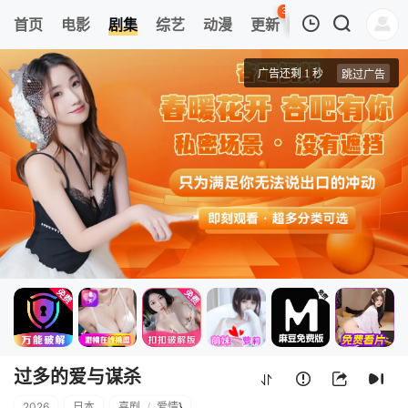
30
首页
电影
剧集
综艺
动漫
更新
热榜
APP
我的观影记录
过多的爱与谋杀
第1集
清空
过多的爱与谋杀
2026
日本
喜剧
/
爱情
}