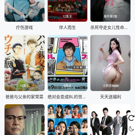
9集全
12集全
番外第1集
疗伤游戏
伴人而生
杀死夺走女儿性命的人是罪吗？
10集全
6集全
注册送8888
爸爸与父亲的家常菜
绝对会变成BL的世界VS绝不想变成BL的男人最终章
天天送福利