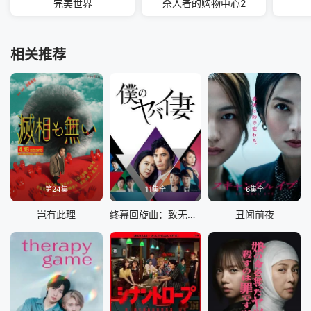
完美世界
杀人者的购物中心2
相关推荐
第24集
11集全
6集全
岂有此理
终幕回旋曲：致无法再见的你
丑闻前夜