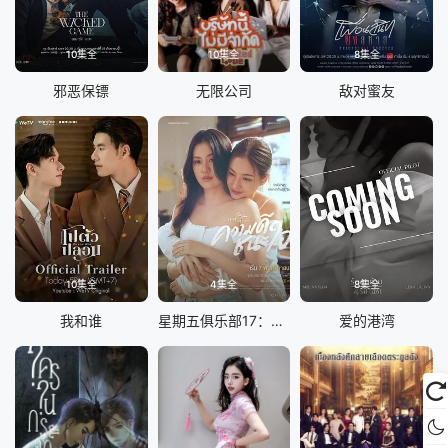
10集全
10集全
8集全
邪恶保镖
无限公司
敌对蜜友
10集全
4集全
8集全
我和谁
星期五俱乐部17：善良赢得人心
爱的港湾