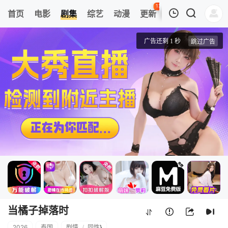
131
首页
电影
剧集
综艺
动漫
更新
热榜
APP
我的观影记录
当橘子掉落时
1
清空
当橘子掉落时
2026
泰国
剧情
/
同性
}