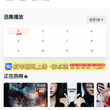
选集播放
自营1线
1
2
3
4
5
6
7
8
9
10
11
12
正在热映🔥
第281集
第6集