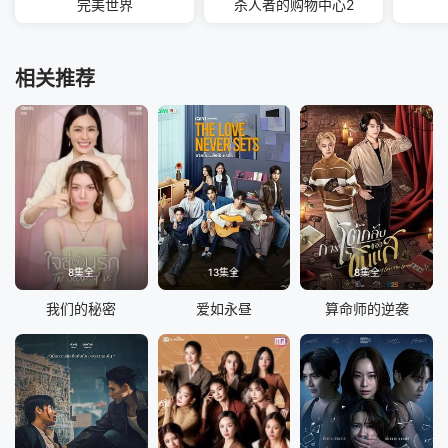
完美世界
杀人者的购物中心2
相关推荐
8集全
13集全
8集全
我们的秘密
爱如永昼
算命师的逆袭