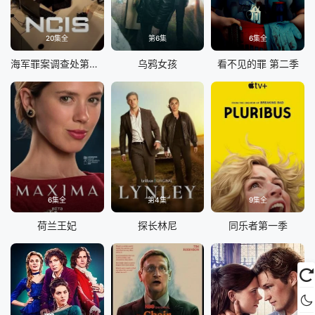
20集全
第6集
6集全
海军罪案调查处第二十三季
乌鸦女孩
看不见的罪 第二季
6集全
第4集
9集全
荷兰王妃
探长林尼
同乐者第一季