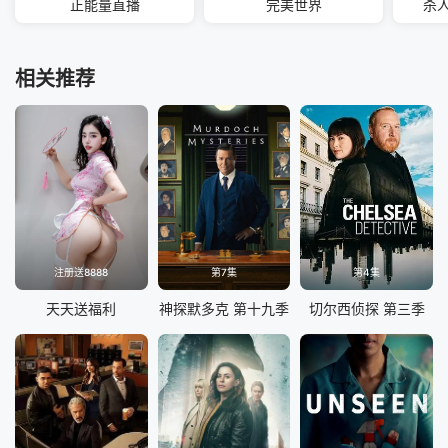
正能量直播
完美世界
杀
相关推荐
注册送8888
第7集
第4集
天天送福利
神探默多克 第十九季
切尔西侦探 第三季