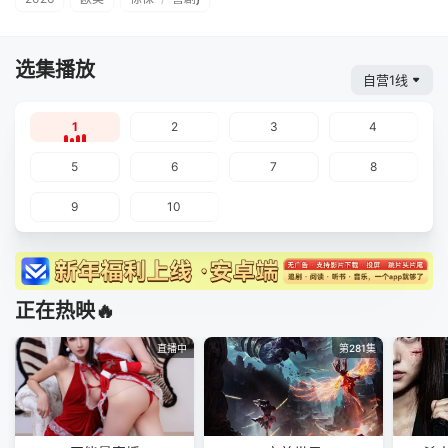
选集播放
自营1线
1
2
3
4
5
6
7
8
9
10
正在热映🔥
直播中
第281集