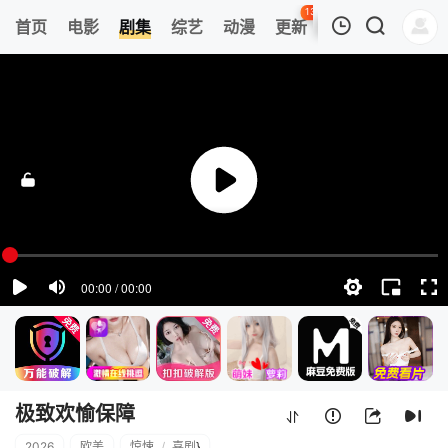
135
首页
电影
剧集
综艺
动漫
更新
热榜
APP
我的观影记录
极致欢愉保障
1
清空
极致欢愉保障
2026
欧美
惊悚
/
喜剧
}